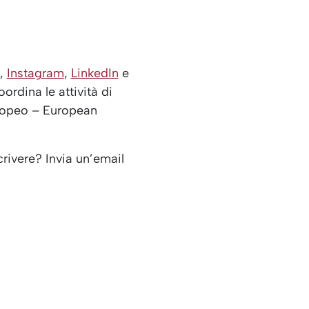
,
Instagram
,
LinkedIn
e
ordina le attività di
uropeo – European
scrivere? Invia un’email