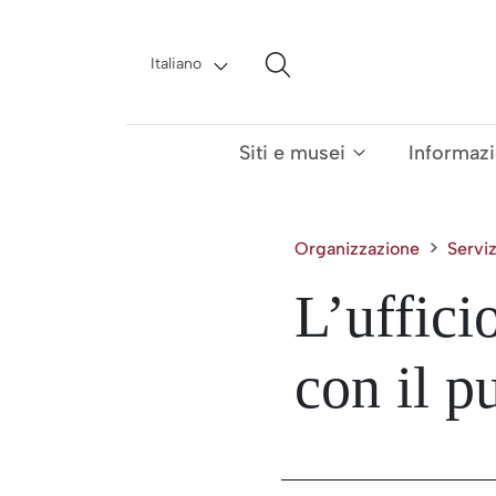
Salta al contenuto
Italiano
Navigazione principale
Siti e musei
Informazio
Organizzazione
Serviz
L’uffici
con il p