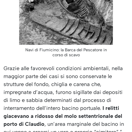
Navi di Fiumicino: la Barca del Pescatore in
corso di scavo
Grazie alle favorevoli condizioni ambientali, nella
maggior parte dei casi si sono conservate le
strutture del fondo, chiglia e carena che,
impregnate d’acqua, furono sigillate dai depositi
di limo e sabbia determinati dal processo di
interramento dell’intero bacino portuale.
I relitti
giacevano a ridosso del molo settentrionale del
porto di Claudio
, un’area marginale del bacino in
cui venne a crearsi un vero e proprio “cimitero” ”