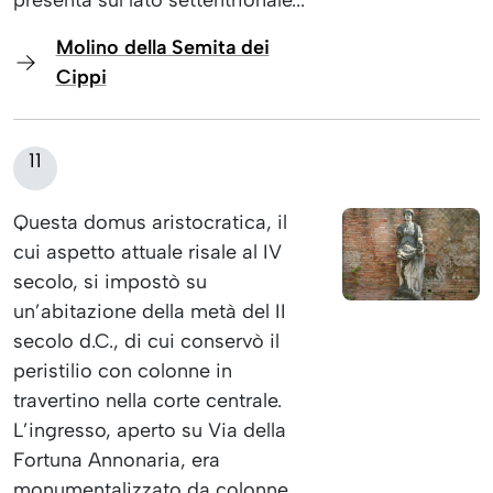
presenta sul lato settentrionale...
Molino della Semita dei
Cippi
11
Questa domus aristocratica, il
cui aspetto attuale risale al IV
secolo, si impostò su
un’abitazione della metà del II
secolo d.C., di cui conservò il
peristilio con colonne in
travertino nella corte centrale.
L’ingresso, aperto su Via della
Fortuna Annonaria, era
monumentalizzato da colonne